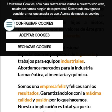
Utilizamos Cookies, sólo para rastrear las visitas a nuestro sitio web,
Nuestros inicios vienen de antaño, nada más
no almacenamos ningún dato personal. Si continúa navegando
consideramos que acepta su uso.
Acerca de nuestras cookies
ni nada menos que
tres generaciones
de
padres a hijos y de hijos a nietos,
CONFIGURAR COOKIES
transmitiendo todos los valores de éste gran
ACEPTAR COOKIES
oficio como es el de la
calderería
.
RECHAZAR COOKIES
Somos una empresa profesional
especializada en proyectos de
ingeniería
y
trabajos para equipos
industriales
.
Abordamos mercados para la industria
farmacéutica, alimentaria y química.
Somos una
empresa feliz
y felices son los
resultados
. Garantizándolos con la
máxima
calidad
y
pasión
por lo que hacemos.
Nuestra implicación es total ya que tu